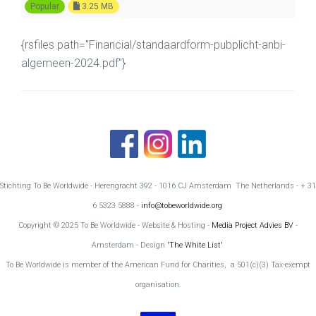
Popular
3.25 MB
{rsfiles path="Financial/standaardform-pubplicht-anbi-
algemeen-2024.pdf"}
Stichting To Be Worldwide - Herengracht 392 - 1016 CJ Amsterdam The Netherlands - + 31
6 5323 5888 -
info@tobeworldwide.org
Copyright © 2025 To Be Worldwide - Website & Hosting -
Media Project Advies BV
-
Amsterdam - Design
'The White List'
To Be Worldwide is member of the American Fund for Charities, a 501(c)(3) Tax-exempt
organisation.